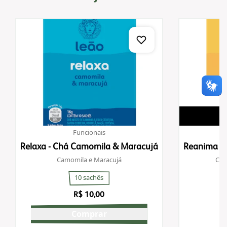
Funcionais
Relaxa - Chá Camomila & Maracujá
Reanima - 
Camomila e Maracujá
Chá
10 sachês
R$ 10,00
Comprar