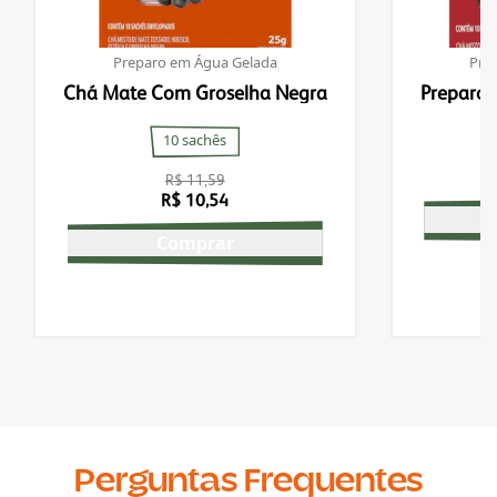
Preparo em Água Gelada
Pre
Chá Mate Com Groselha Negra
Preparo 
Mor
10 sachês
R$ 11,59
R$ 10,54
Comprar
Perguntas Frequentes