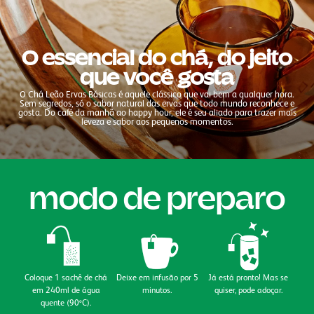
O essencial do chá, do jeito
que você gosta
O Chá Leão Ervas Básicas é aquele clássico que vai bem a qualquer hora.
Sem segredos, só o sabor natural das ervas que todo mundo reconhece e
gosta. Do café da manhã ao happy hour, ele é seu aliado para trazer mais
leveza e sabor aos pequenos momentos.
modo de preparo
Coloque 1 sachê de chá
Deixe em infusão por 5
Já está pronto! Mas se
em 240ml de água
minutos.
quiser, pode adoçar.
quente (90ºC).