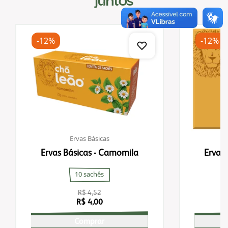
juntos
-12%
-12%
Ervas Básicas
Ervas Básicas - Camomila
Ervas
10 sachês
R$ 4,52
R$ 4,00
Comprar