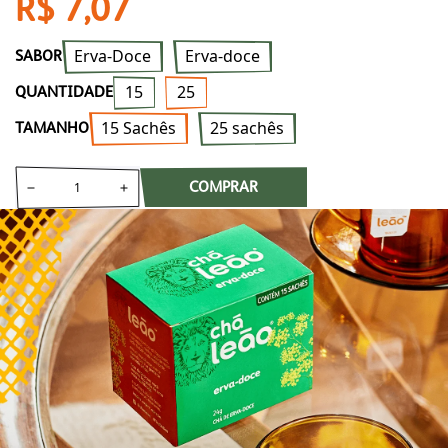
R$ 7,07
Erva-Doce
Erva-doce
SABOR
15
25
QUANTIDADE
15 Sachês
25 sachês
TAMANHO
COMPRAR