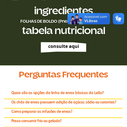
ingredientes
FOLHAS DE BOLDO (Pnemuz boldus Molina)
tabela nutricional
consulte aqui
Perguntas Frequentes
Quais são as opções da linha de ervas básicas da Leão?
Os chás de ervas possuem adição de açúcar, sódio ou corantes?
Como preparar as infusões de ervas?
Posso consumir frio ou gelado?