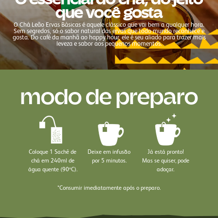
O essencial do chá, do jeito
que você gosta
O Chá Leão Ervas Básicas é aquele clássico que vai bem a qualquer hora.
Sem segredos, só o sabor natural das ervas que todo mundo reconhece e
gosta. Do café da manhã ao happy hour, ele é seu aliado para trazer mais
leveza e sabor aos pequenos momentos.
modo de preparo
Coloque 1 Sachê de
Deixe em infusão
Já está pronto!
chá em 240ml de
por 5 minutos.
Mas se quiser, pode
água quente (90ºC).
adoçar.
*Consumir imediatamente após o preparo.