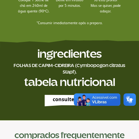
chá em 240ml de
por 5 minutos.
Mas se quiser, pode
água quente (90ºC).
adoçar.
*Consumir imediatamente após o preparo.
ingredientes
FOLHAS DE CAPIM-CIDREIRA (Cymbopogon citratus
Stapf).
tabela nutricional
consulte aqui
comprados frequentemente