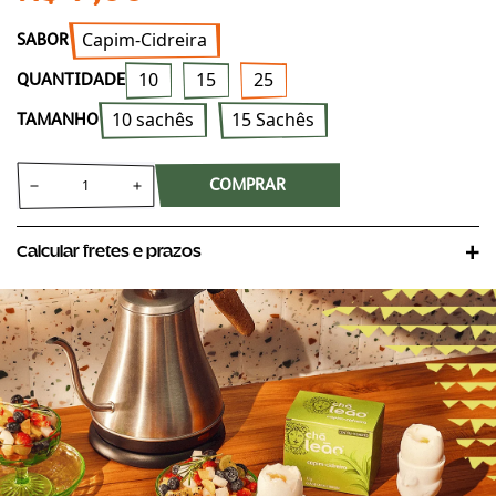
Capim-Cidreira
SABOR
10
15
25
QUANTIDADE
10 sachês
15 Sachês
TAMANHO
COMPRAR
Calcular fretes e prazos