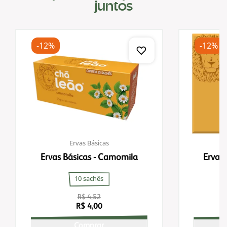
juntos
-12%
-12%
Ervas Básicas
Ervas Básicas - Camomila
Ervas
10 sachês
R$ 4,52
R$ 4,00
Comprar