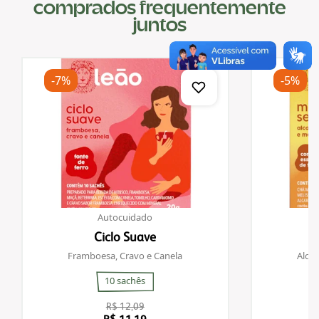
comprados frequentemente
juntos
-7%
-5%
Autocuidado
Ciclo Suave
Framboesa, Cravo e Canela
Alcar
10 sachês
R$ 12,09