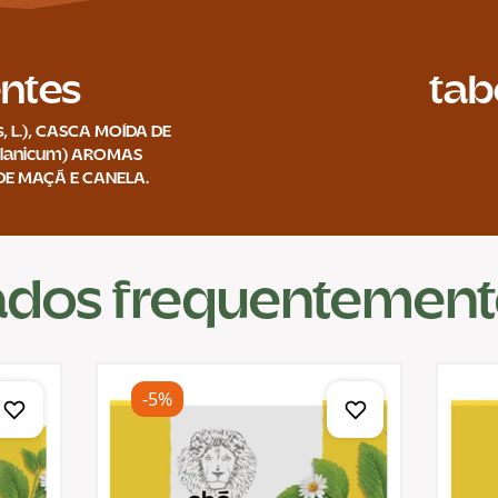
entes
tab
 L.), CASCA MOÍDA DE
lanicum) AROMAS
DE MAÇÃ E CANELA.
dos frequentemente
-5%