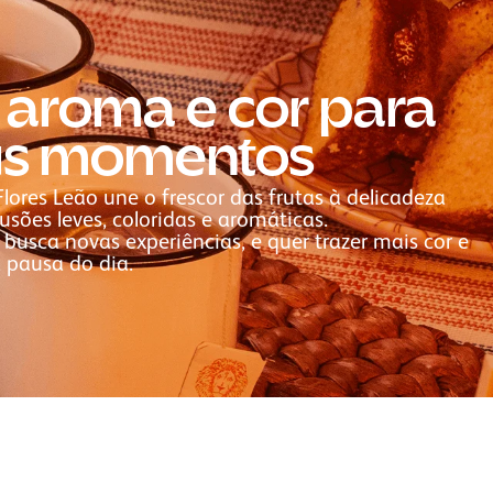
 aroma e cor para
us momentos
Flores Leão une o frescor das frutas à delicadeza
usões leves, coloridas e aromáticas.
busca novas experiências, e quer trazer mais cor e
 pausa do dia.