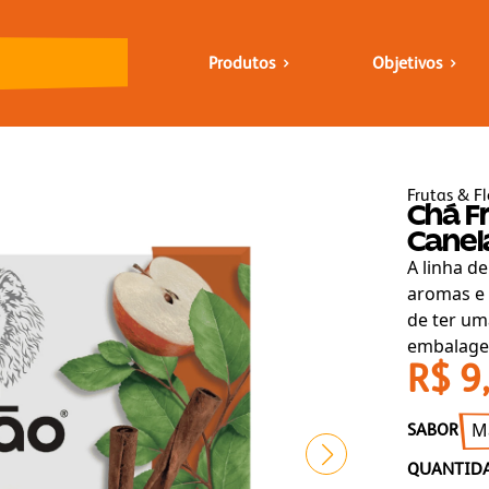
Produtos
Objetivos
Frutas & Fl
Chá Fr
Canel
A linha d
aromas e
de ter um
embalag
R$ 9
M
SABOR
QUANTID