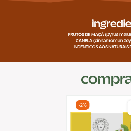
ingredi
FRUTOS DE MAÇÃ (pyrus malus,
CANELA (cinnamomun zey
INDÊNTICOS AOS NATURAIS 
compra
-2%