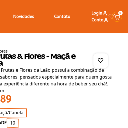
Login
0
Novidades
Contato
Conta
ores
utas & Flores - Maçã e
a
e Frutas e Flores da Leão possui a combinação de
 sabores, pensados especialmente para quem gosta
a experiência diferente na hora de beber seu chá!.
em
,89
açã/Canela
10
ADE