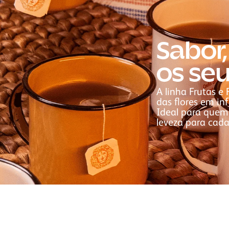
Sabor,
os se
A linha Frutas e 
das flores em inf
Ideal para quem 
leveza para cada