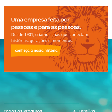
Uma empresa feita por
pessoas e para as pessoas.
Desde 1901, criamos chás que conectam
histórias, gerações e momentos.
conheça a nossa história
Famílias
Todos os Produtos