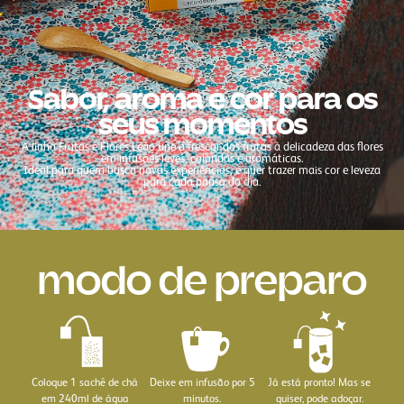
Sabor, aroma e cor para os
seus momentos
A linha Frutas e Flores Leão une o frescor das frutas à delicadeza das flores
em infusões leves, coloridas e aromáticas.
Ideal para quem busca novas experiências, e quer trazer mais cor e leveza
para cada pausa do dia.
modo de preparo
Coloque 1 sachê de chá
Deixe em infusão por 5
Já está pronto! Mas se
em 240ml de água
minutos.
quiser, pode adoçar.