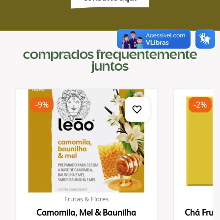
comprados frequentemente
juntos
-9%
-2%
Frutas & Flores
Camomila, Mel & Baunilha
Chá Fruta