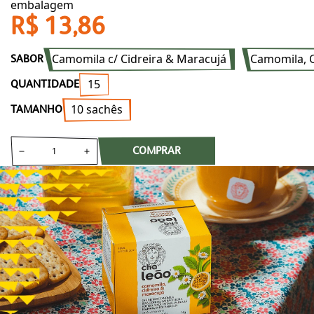
embalagem
R$ 13,86
Camomila c/ Cidreira & Maracujá
Camomila, C
SABOR
15
QUANTIDADE
10 sachês
TAMANHO
COMPRAR