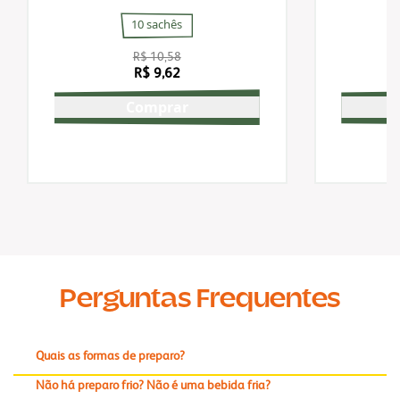
Cid
10 sachês
R$ 10,58
R$ 9,62
Comprar
Perguntas Frequentes
Quais as formas de preparo?
Não há preparo frio? Não é uma bebida fria?