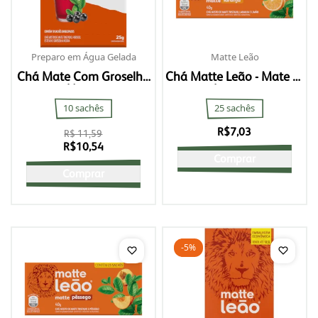
Preparo em Água Gelada
Matte Leão
Chá Mate Com Groselha
Chá Matte Leão - Mate C/
Negra
Laranja
10 sachês
25 sachês
R$
7,03
R$ 11,59
R$
10,54
Comprar
Comprar
-5%