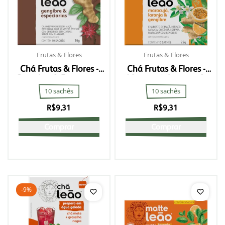
Frutas & Flores
Frutas & Flores
Chá Frutas & Flores -
Chá Frutas & Flores -
Gengibre & Especiarias
Maracujá, Laranja &
Gengibre
10 sachês
10 sachês
R$
9,31
R$
9,31
Comprar
Comprar
-9%