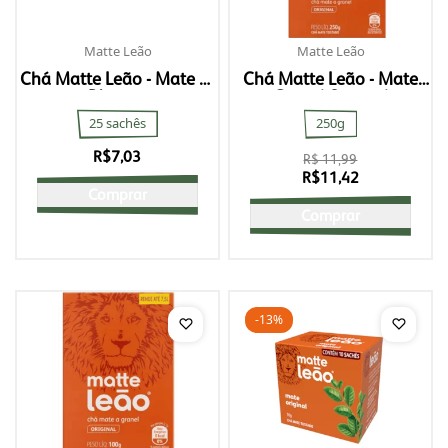
Matte Leão
Matte Leão
Chá Matte Leão - Mate C/
Chá Matte Leão - Mate
Pêssego
Granel Original
25 sachês
250g
R$
7,03
R$ 11,99
R$
11,42
Comprar
Comprar
-13%