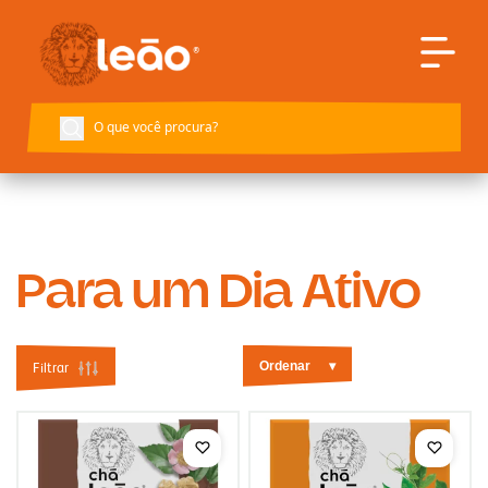
Voltar à página inicial
Para um Dia Ativo
Ordenar
▾
Filtrar