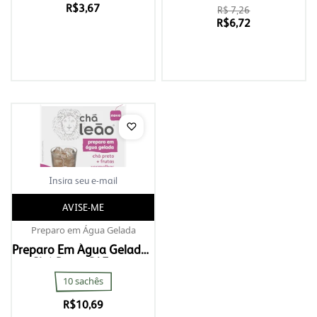
R$
3,67
R$ 7,26
R$
6,72
AVISE-ME
Preparo em Água Gelada
Preparo Em Água Gelada -
Chá Preto C/ Frutas
Vermelhas
10 sachês
R$
10,69