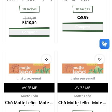
Chá Verde C/ Gengibre &
Ice Tea C/ Pêssego
Limão
10 sachês
10 sachês
R$
9,89
R$ 11,38
R$
10,54
Comprar
Comprar
AVISE-ME
AVISE-ME
Matte Leão
Matte Leão
Chá Matte Leão - Mate C/
Chá Matte Leão - Mate C/
Canela
Limão