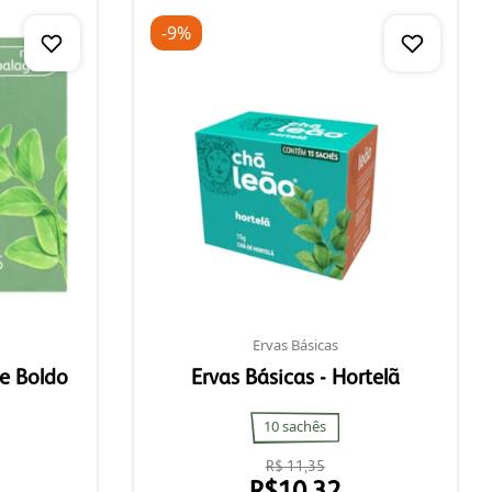
-9%
Ervas Básicas
De Boldo
Ervas Básicas - Hortelã
10 sachês
R$ 11,35
R$
10,32