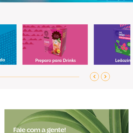
Fale com a gente!