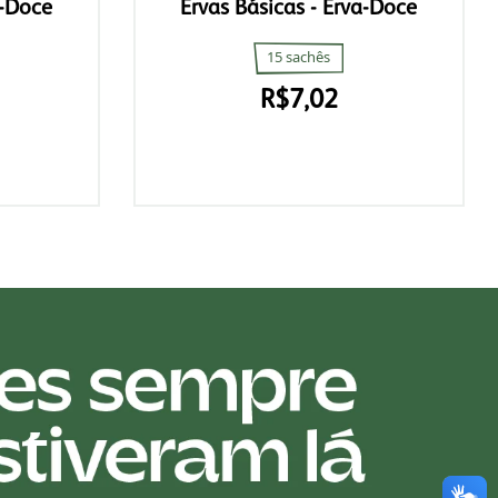
a-Doce
Ervas Básicas - Erva-Doce
15 sachês
R$
7,02