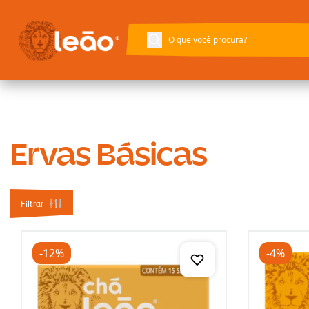
Voltar à página inicial
Ervas Básicas
Filtrar
-12%
-4%