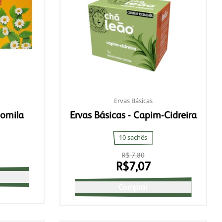
Ervas Básicas
momila
Ervas Básicas - Capim-Cidreira
10 sachês
R$ 7,80
R$
7,07
Comprar